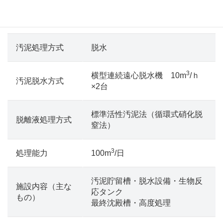
汚泥処理施設
汚泥処理方式
脱水
3
横型連続遠心脱水機 10m
/ｈ
汚泥脱水方式
×2台
標準活性汚泥法（循環式硝化脱
脱離液処理方式
窒法）
3
処理能力
100m
/日
汚泥貯留槽・脱水設備・生物反
施設内容（主な
応タンク
もの）
最終沈殿槽・高度処理